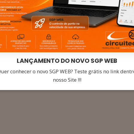
es e equipamentos
o de RH
. Automatize
nta conformidade com a
 homologadas e confiáveis
LANÇAMENTO DO NOVO SGP WEB
IS
Quer conhecer o novo SGP WEB? Teste grátis no link dentr
nosso Site !!!