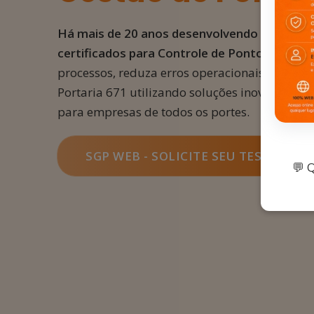
Há mais de 20 anos desenvolvendo softwar
certificados para Controle de Ponto e Gestã
processos, reduza erros operacionais e gara
Portaria 671 utilizando soluções inovadoras,
para empresas de todos os portes.
SGP WEB - SOLICITE SEU TESTE GRÁT
💬 