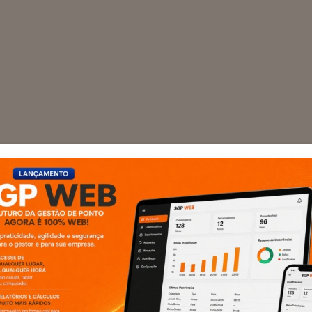
WARES
oras que
cia na
e RH