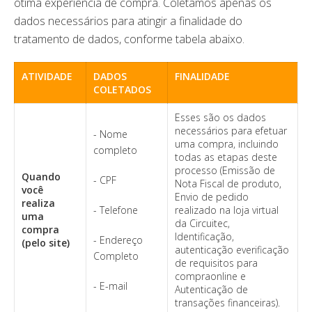
ótima experiência de compra. Coletamos apenas os
dados necessários para atingir a finalidade do
tratamento de dados, conforme tabela abaixo.
ATIVIDADE
DADOS
FINALIDADE
COLETADOS
Esses são os dados
necessários para efetuar
- Nome
uma compra, incluindo
completo
todas as etapas deste
processo (Emissão de
Quando
- CPF
Nota Fiscal de produto,
você
Envio de pedido
realiza
- Telefone
realizado na loja virtual
uma
da Circuitec,
compra
Identificação,
- Endereço
(pelo site)
autenticação everificação
Completo
de requisitos para
compraonline e
- E-mail
Autenticação de
transações financeiras).